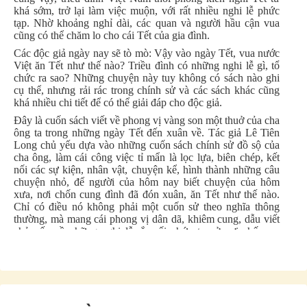
khá sớm, trở lại làm việc muộn, với rất nhiều nghi lễ phức
tạp. Nhờ khoảng nghỉ dài, các quan và người hầu cận vua
cũng có thể chăm lo cho cái Tết của gia đình.
Các độc giả ngày nay sẽ tò mò: Vậy vào ngày Tết, vua nước
Việt ăn Tết như thế nào? Triều đình có những nghi lễ gì, tổ
chức ra sao? Những chuyện này tuy không có sách nào ghi
cụ thể, nhưng rải rác trong chính sử và các sách khác cũng
khá nhiều chi tiết để có thể giải đáp cho độc giả.
Đây là cuốn sách viết về phong vị vàng son một thuở của cha
ông ta trong những ngày Tết đến xuân về. Tác giả Lê Tiên
Long chủ yếu dựa vào những cuốn sách chính sử đồ sộ của
cha ông, làm cái công việc tỉ mẩn là lọc lựa, biên chép, kết
nối các sự kiện, nhân vật, chuyện kể, hình thành những câu
chuyện nhỏ, để người của hôm nay biết chuyện của hôm
xưa, nơi chốn cung đình đã đón xuân, ăn Tết như thế nào.
Chỉ có điều nó không phải một cuốn sử theo nghĩa thông
thường, mà mang cái phong vị dân dã, khiêm cung, dẫu viết
chủ yếu về những nghi lễ rắc rối phức tạp ở nơi chốn uy
nghiêm, sang trọng bậc nhất trong thời kỳ phong kiến là cung
đình!