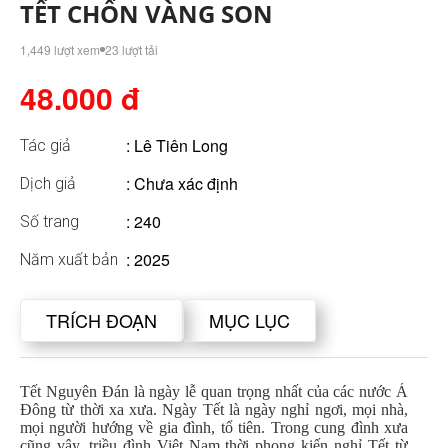
TẾT CHỐN VÀNG SON
1,449 lượt xem
23 lượt tải
48.000 đ
:
Lê Tiên Long
Tác giả
: Chưa xác định
Dịch giả
: 240
Số trang
: 2025
Năm xuất bản
TRÍCH ĐOẠN
MỤC LỤC
Tết Nguyên Đán là ngày lễ quan trọng nhất của các nước Á
Đông từ thời xa xưa. Ngày Tết là ngày nghỉ ngơi, mọi nhà,
mọi người hướng về gia đình, tổ tiên. Trong cung đình xưa
cũng vậy, triều đình Việt Nam thời phong kiến nghỉ Tết từ