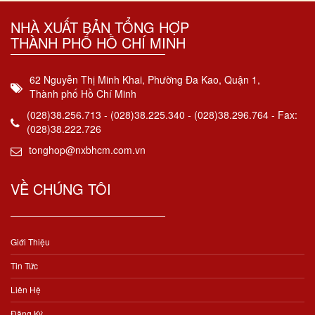
NHÀ XUẤT BẢN TỔNG HỢP
THÀNH PHỐ HỒ CHÍ MINH
62 Nguyễn Thị Minh Khai, Phường Đa Kao, Quận 1,
Thành phố Hồ Chí Minh
(028)38.256.713 - (028)38.225.340 - (028)38.296.764 - Fax:
(028)38.222.726
tonghop@nxbhcm.com.vn
VỀ CHÚNG TÔI
Giới Thiệu
Tin Tức
Liên Hệ
Đăng Ký