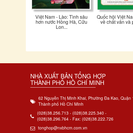
Việt Nam - Lào: Tình sâu
Quốc hội Việt N
hơn nước Hồng Hà, Cửu
về chất vấn và 
Lon...
NHÀ XUẤT BẢN TỔNG HỢP
THÀNH PHỐ HỒ CHÍ MINH
62 Nguyễn Thị Minh Khai, Phường Đa Kao, Quận 
Thành phố Hồ Chí Minh
(028)38.256.713 - (028)38.225.340 -
(028)38.296.764 - Fax: (028)38.222.726
tonghop@nxbhcm.com.vn