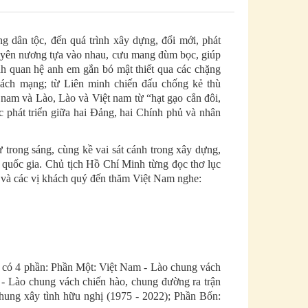
g dân tộc, đến quá trình xây dựng, đổi mới, phát
xuyên nương tựa vào nhau, cưu mang đùm bọc, giúp
nh quan hệ anh em gắn bó mật thiết qua các chặng
 cách mạng; từ Liên minh chiến đấu chống kẻ thù
 nam và Lào, Lào và Việt nam từ “hạt gạo cắn đôi,
 phát triển giữa hai Đảng, hai Chính phủ và nhân
ư trong sáng, cùng kề vai sát cánh trong xây dựng,
i quốc gia. Chủ tịch Hồ Chí Minh từng đọc thơ lục
 và các vị khách quý đến thăm Việt Nam nghe:
có 4 phần: Phần Một: Việt Nam - Lào chung vách
 - Lào chung vách chiến hào, chung đường ra trận
chung xây tình hữu nghị (1975 - 2022); Phần Bốn: