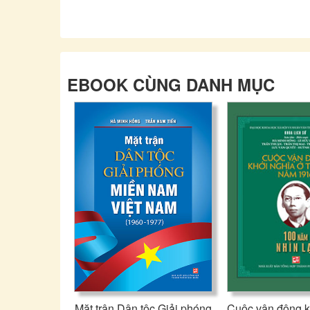
EBOOK CÙNG DANH MỤC
Mặt trận Dân tộc Giải phóng
Cuộc vận động k