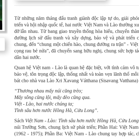
Từ những năm tháng đấu tranh giành độc lập tự do, giải phón
triển và hội nhập quốc tế, hai nước Việt Nam và Lào thường 
đỡ lẫn nhau. Từ bang giao truyền thống hòa hiếu, chuyển thà
đường lịch sử đấu tranh và xây dựng, bảo vệ và phát triển
chung, đến “chung một chiến hào, chung đường ra trận” - Việt
cọng rau bẻ nửa”, đã chuyển sang hữu nghị, chung sức hợp tác
dân hai nước.
Quan hệ Việt nam - Lào là quan hệ đặc biệt, với tình cảm vô t
bảo vệ, tôn trọng độc lập, thống nhất và toàn vẹn lãnh thổ mỗ
bát cho nhà vua Lào Xri Xavang Vátthana (Sisavang Vatthana)
“Thương nhau mấy núi cũng trèo;
Mấy sông cũng lội, mấy đèo cũng qua.
Việt - Lào, hai nước chúng ta;
Tình sâu hơn nước Hồng Hà, Cửu Long”.
Sách
Việt Nam - Lào: Tình sâu hơn nước Hồng Hà, Cửu Long
núi Trường Sơn, chung lịch sử phát triển; Phần Hai: Việt Nam
(1962 - 1975); Phần Ba: Việt Nam - Lào chung tay hợp tác, 