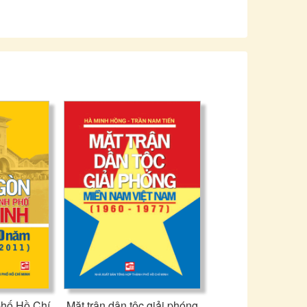
hành với các tầng lớp nhân dân, nhất là tuổi trẻ
 lịch sử quan hệ hữu nghị đặcbiệt và hợp tác toàn
chung, trong sáng giữa hai Đảng, hai Chính phủ và
phố Hồ Chí
Mặt trận dân tộc giải phóng