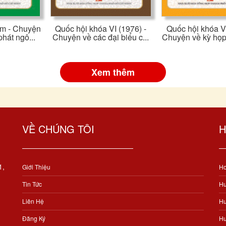
am - Chuyện
Quốc hội khóa VI (1976) -
Quốc hội khóa VI
phát ngô...
Chuyện về các đại biểu c...
Chuyện về kỳ họp 
Xem thêm
VỀ CHÚNG TÔI
H
1,
Giới Thiệu
Ho
Tin Tức
Hư
Liên Hệ
Hư
Đăng Ký
Hư