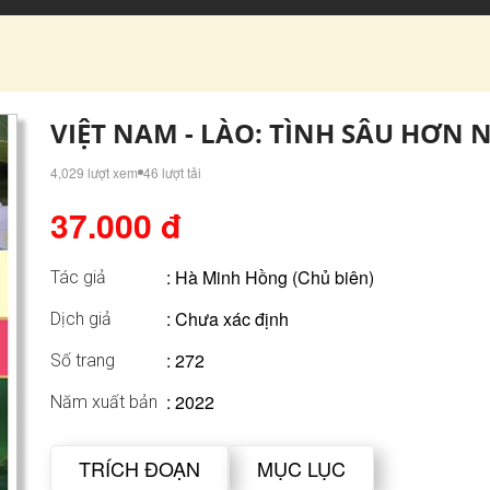
VIỆT NAM - LÀO: TÌNH SÂU HƠN
4,029 lượt xem
46 lượt tải
37.000 đ
:
Hà Minh Hồng (Chủ biên)
Tác giả
: Chưa xác định
Dịch giả
: 272
Số trang
: 2022
Năm xuất bản
TRÍCH ĐOẠN
MỤC LỤC