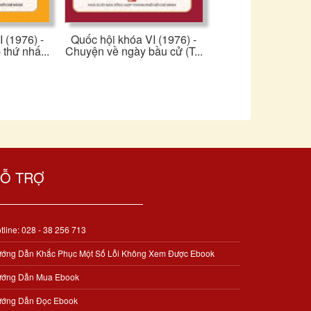
 (1976) -
Quốc hội khóa VI (1976) -
thứ nhấ...
Chuyện về ngày bầu cử (T...
Ỗ TRỢ
tline: 028 - 38 256 713
ớng Dẫn Khắc Phục Một Số Lỗi Không Xem Được Ebook
ớng Dẫn Mua Ebook
ớng Dẫn Đọc Ebook