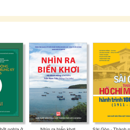
Việt Nam - Lào chung lòng đoàn kết, chung tình anh em.
Hy vọng những tư liệu chính thống và phổ thông này sẽ đồng 
thanh niên, sinh viên, học sinh hai nước muốn hiểu rõ thêm về
diện Việt - Lào. Như thế sẽ giữ mãi mối quan hệ vô giá, thủy 
nhân dân hai nước cho “Mãi mãi xanh tươi, đời đời bền vững”.
hởi nghĩa ở
Nhìn ra biển khơi
Sài Gòn - Thành 