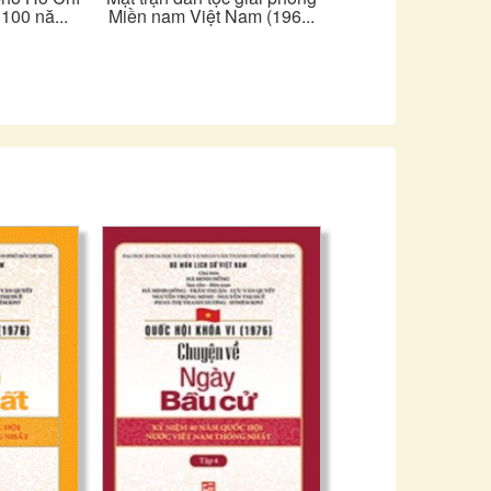
100 nă...
Miền nam Việt Nam (196...