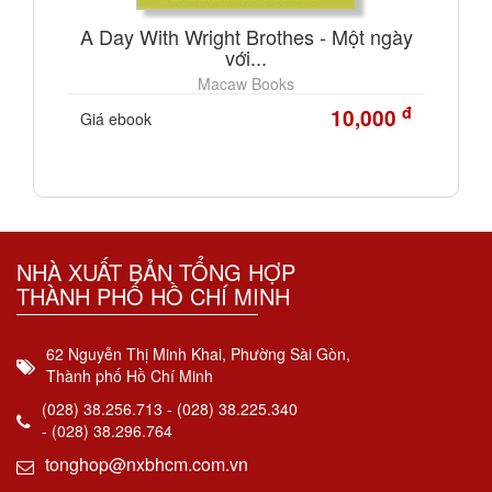
A Day With Wright Brothes - Một ngày
với...
Macaw Books
đ
10,000
Giá ebook
NHÀ XUẤT BẢN TỔNG HỢP
THÀNH PHỐ HỒ CHÍ MINH
62 Nguyễn Thị Minh Khai, Phường Sài Gòn,
Thành phố Hồ Chí Minh
(028) 38.256.713 - (028) 38.225.340
- (028) 38.296.764
tonghop@nxbhcm.com.vn