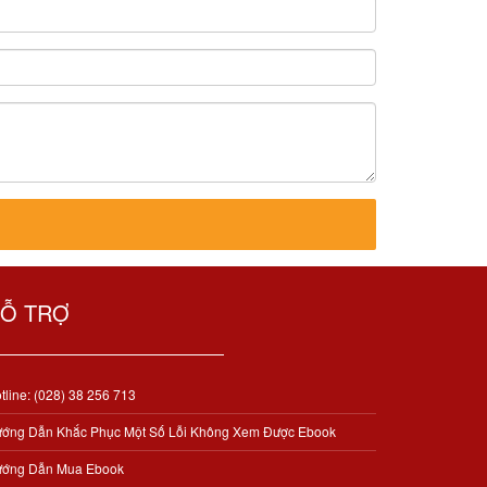
Ỗ TRỢ
tline: (028) 38 256 713
ớng Dẫn Khắc Phục Một Số Lỗi Không Xem Được Ebook
ớng Dẫn Mua Ebook