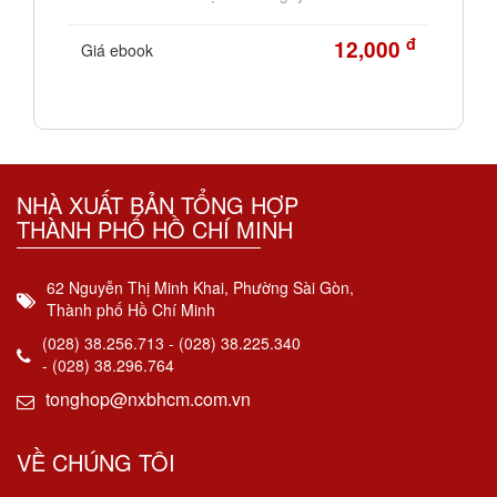
đ
12,000
Giá ebook
NHÀ XUẤT BẢN TỔNG HỢP
THÀNH PHỐ HỒ CHÍ MINH
62 Nguyễn Thị Minh Khai, Phường Sài Gòn,
Thành phố Hồ Chí Minh
(028) 38.256.713 - (028) 38.225.340
- (028) 38.296.764
tonghop@nxbhcm.com.vn
VỀ CHÚNG TÔI