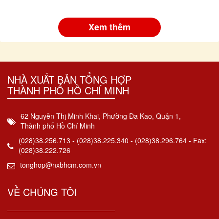
Xem thêm
NHÀ XUẤT BẢN TỔNG HỢP
THÀNH PHỐ HỒ CHÍ MINH
62 Nguyễn Thị Minh Khai, Phường Đa Kao, Quận 1,
Thành phố Hồ Chí Minh
(028)38.256.713 - (028)38.225.340 - (028)38.296.764 - Fax:
(028)38.222.726
tonghop@nxbhcm.com.vn
VỀ CHÚNG TÔI