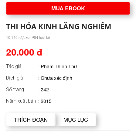
MUA EBOOK
THI HÓA KINH LĂNG NGHIÊM
10,146 lượt xem
84 lượt tải
20.000 đ
:
Phạm Thiên Thư
Tác giả
: Chưa xác định
Dịch giả
: 242
Số trang
: 2015
Năm xuất bản
TRÍCH ĐOẠN
MỤC LỤC