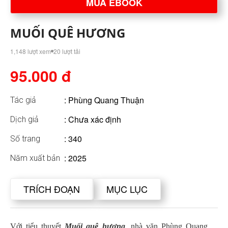
MUA EBOOK
MUỐI QUÊ HƯƠNG
1,148 lượt xem
20 lượt tải
95.000 đ
:
Phùng Quang Thuận
Tác giả
: Chưa xác định
Dịch giả
: 340
Số trang
: 2025
Năm xuất bản
TRÍCH ĐOẠN
MỤC LỤC
Với tiểu thuyết
Muối quê hương
, nhà văn Phùng Quang