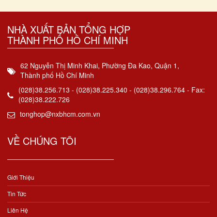
NHÀ XUẤT BẢN TỔNG HỢP
THÀNH PHỐ HỒ CHÍ MINH
62 Nguyễn Thị Minh Khai, Phường Đa Kao, Quận 1,
Thành phố Hồ Chí Minh
(028)38.256.713 - (028)38.225.340 - (028)38.296.764 - Fax:
(028)38.222.726
tonghop@nxbhcm.com.vn
VỀ CHÚNG TÔI
Giới Thiệu
Tin Tức
Liên Hệ