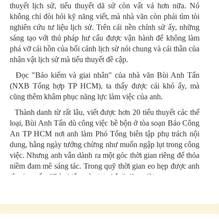
thuyết lịch sử, tiểu thuyết dã sử còn vất vả hơn nữa. Nó
không chỉ đòi hỏi kỹ năng viết, mà nhà văn còn phải tìm tòi
nghiên cứu tư liệu lịch sử. Trên cái nền chính sử ấy, những
sáng tạo với thủ pháp hư cấu được vận hành để không làm
phá vỡ cái hồn của bối cảnh lịch sử nói chung và cái thần của
nhân vật lịch sử mà tiểu thuyết đề cập.
Đọc "Bảo kiếm và giai nhân" của nhà văn Bùi Anh Tấn
(NXB Tổng hợp TP HCM), ta thấy được cái khó ấy, mà
cũng thêm khâm phục năng lực làm việc của anh.
Thành danh từ rất lâu, viết được hơn 20 tiểu thuyết các thể
loại, Bùi Anh Tấn dù công việc bề bộn ở tòa soạn Báo Công
An TP HCM nơi anh làm Phó Tổng biên tập phụ trách nội
dung, hằng ngày tưởng chừng như muốn ngập lụt trong công
việc. Nhưng anh vẫn dành ra một góc thời gian riêng để thỏa
niềm đam mê sáng tác. Trong quỹ thời gian eo hẹp được anh
tận dụng ấy, "Bảo kiếm và giai nhân" đã ra đời.
"Bảo kiếm và giai nhân" là tiểu thuyết dã sử chọn điểm rơi
vào thế kỷ X trong lịch sử nước nhà. Cứ xem trong những
sách chính sử của ta ghi chép về thời gian tương ứng với các