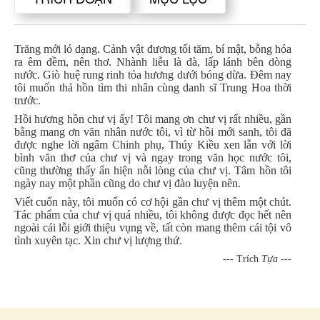
Trăng mới ló dạng. Cảnh vật đương tối tăm, bí mật, bỗng hóa
ra êm đềm, nên thơ. Nhành liễu là đà, lấp lánh bên dòng
nước. Giò huệ rung rinh tỏa hương dưới bóng dừa. Đêm nay
tôi muốn thả hồn tìm thi nhân cùng danh sĩ Trung Hoa thời
trước.
Hồi hương hồn chư vị ấy! Tôi mang ơn chư vị rất nhiều, gần
bằng mang ơn văn nhân nước tôi, vì từ hồi mới sanh, tôi đã
được nghe lời ngâm Chinh phụ, Thúy Kiều xen lẫn với lời
bình văn thơ của chư vị và ngay trong văn học nước tôi,
cũng thường thấy ẩn hiện nỗi lòng của chư vị. Tâm hồn tôi
ngày nay một phần cũng do chư vị đào luyện nên.
Viết cuốn này, tôi muốn có cơ hội gần chư vị thêm một chút.
Tác phẩm của chư vị quá nhiều, tôi không được đọc hết nên
ngoài cái lỗi giới thiệu vụng về, tất còn mang thêm cái tội vô
tình xuyên tạc. Xin chư vị lượng thứ.
--- Trích
Tựa
---