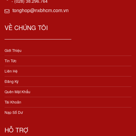
- (028) 38.296.764
tonghop@nxbhcm.com.vn
VỀ CHÚNG TÔI
Giới Thiệu
Tin Tức
Liên Hệ
Đăng Ký
Quên Mật Khẩu
Tài Khoản
Nạp Số Dư
HỖ TRỢ