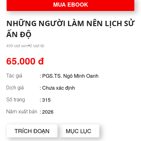
MUA EBOOK
NHỮNG NGƯỜI LÀM NÊN LỊCH SỬ
ẤN ĐỘ
409 lượt xem
2 lượt tải
65.000 đ
:
PGS.TS. Ngô Minh Oanh
Tác giả
: Chưa xác định
Dịch giả
: 315
Số trang
: 2026
Năm xuất bản
TRÍCH ĐOẠN
MỤC LỤC