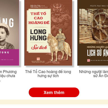
m Phương
Thế Tổ Cao hoàng đế long
Những người làm
liệu chưa
hưng sự tích
sử Ấn Đ
.
Xem thêm