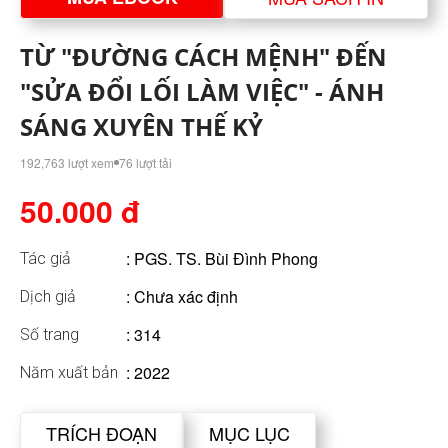
TỪ "ĐƯỜNG CÁCH MỆNH" ĐẾN
"SỬA ĐỔI LỐI LÀM VIỆC" - ÁNH
SÁNG XUYÊN THẾ KỶ
192,763 lượt xem
76 lượt tải
50.000 đ
:
PGS. TS. Bùi Đình Phong
Tác giả
: Chưa xác định
Dịch giả
: 314
Số trang
: 2022
Năm xuất bản
TRÍCH ĐOẠN
MỤC LỤC