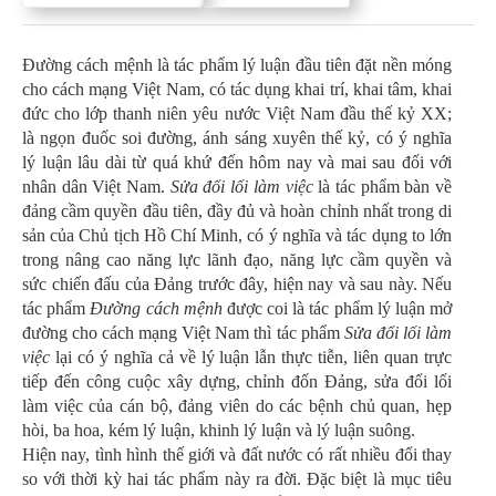
Đường cách mệnh là tác phẩm lý luận đầu tiên đặt nền móng
cho cách mạng Việt Nam, có tác dụng khai trí, khai tâm, khai
đức cho lớp thanh niên yêu nước Việt Nam đầu thế kỷ XX;
là ngọn đuốc soi đường, ánh sáng xuyên thế kỷ, có ý nghĩa
lý luận lâu dài từ quá khứ đến hôm nay và mai sau đối với
nhân dân Việt Nam.
Sửa đổi lối làm việc
là tác phẩm bàn về
đảng cầm quyền đầu tiên, đầy đủ và hoàn chỉnh nhất trong di
sản của Chủ tịch Hồ Chí Minh, có ý nghĩa và tác dụng to lớn
trong nâng cao năng lực lãnh đạo, năng lực cầm quyền và
sức chiến đấu của Đảng trước đây, hiện nay và sau này. Nếu
tác phẩm
Đường cách mệnh
được coi là tác phẩm lý luận mở
đường cho cách mạng Việt Nam thì tác phẩm
Sửa đổi lối làm
việc
lại có ý nghĩa cả về lý luận lẫn thực tiễn, liên quan trực
tiếp đến công cuộc xây dựng, chỉnh đốn Đảng, sửa đổi lối
làm việc của cán bộ, đảng viên do các bệnh chủ quan, hẹp
hòi, ba hoa, kém lý luận, khinh lý luận và lý luận suông.
Hiện nay, tình hình thế giới và đất nước có rất nhiều đổi thay
so với thời kỳ hai tác phẩm này ra đời. Đặc biệt là mục tiêu