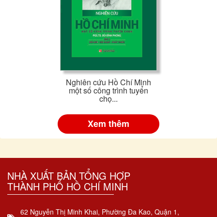
Nghiên cứu Hồ Chí Minh
một số công trình tuyển
chọ...
Xem thêm
NHÀ XUẤT BẢN TỔNG HỢP
THÀNH PHỐ HỒ CHÍ MINH
62 Nguyễn Thị Minh Khai, Phường Đa Kao, Quận 1,