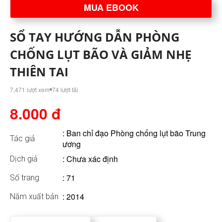
MUA EBOOK
SỔ TAY HƯỚNG DẪN PHÒNG
CHỐNG LỤT BÃO VÀ GIẢM NHẸ
THIÊN TAI
7,471 lượt xem
74 lượt tải
8.000 đ
:
Ban chỉ đạo Phòng chống lụt bão Trung
Tác giả
ương
: Chưa xác định
Dịch giả
: 71
Số trang
: 2014
Năm xuất bản