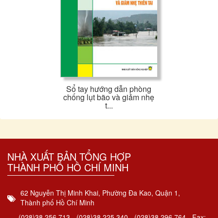
Sổ tay hướng dẫn phòng
chống lụt bão và giảm nhẹ
t...
NHÀ XUẤT BẢN TỔNG HỢP
THÀNH PHỐ HỒ CHÍ MINH
62 Nguyễn Thị Minh Khai, Phường Đa Kao, Quận 1,
Thành phố Hồ Chí Minh
(028)38.256.713 - (028)38.225.340 - (028)38.296.764 - Fax: