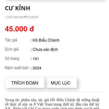
CƯ KỈNH
1,539 lượt xem
20 lượt tải
45.000 đ
:
Hồ Biểu Chánh
Tác giả
: Chưa xác định
Dịch giả
: 161
Số trang
: 2024
Năm xuất bản
TRÍCH ĐOẠN
MỤC LỤC
Trong tác phẩm này, tác giả Hồ Biểu Chánh đã tường thuật
về thực tế xảy ra ở Việt Nam trong thời kỳ đầu của thế kỷ
XX. Nhân vật Chí Cao trong cuốn sách này được coi là một