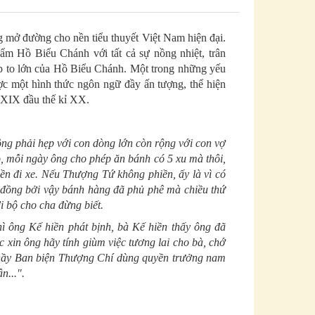
 mở đường cho nền tiểu thuyết Việt Nam hiện đại.
ẩm Hồ Biểu Chánh với tất cả sự nồng nhiệt, trân
p to lớn của Hồ Biểu Chánh. Một trong những yếu
ợc một hình thức ngôn ngữ đầy ấn tượng, thể hiện
 XIX đầu thế kỉ XX.
ng phải hẹp với con dòng lớn còn rộng với con vợ
, mỗi ngày ông cho phép ăn bánh có 5 xu mà thôi,
iền đi xe. Nếu Thượng Tứ không phiền, ấy là vì có
 đồng bởi vậy bánh hàng đã phủ phê mà chiều thứ
i bộ cho cha đừng biết.
ì ông Kế hiền phát bịnh, bà Kế hiền thấy ông đã
c xin ông hãy tính giùm việc tương lai cho bà, chớ
c thầy Ban biện Thượng Chí dùng quyền trưởng nam
n...".