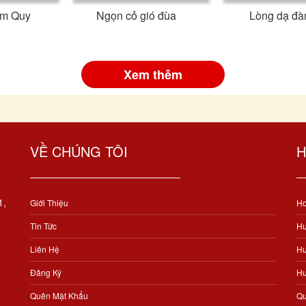
im Quy
Ngọn cỏ gió đùa
Lòng dạ đà
Xem thêm
VỀ CHÚNG TÔI
H
1,
Giới Thiệu
Ho
Tin Tức
Hư
Liên Hệ
Hư
Đăng Ký
Hư
Quên Mật Khẩu
Qu