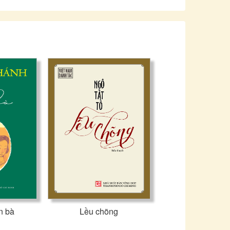
n bà
Lều chõng