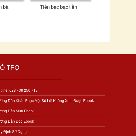
n bà
Tiền bạc bạc tiền
Ỗ TRỢ
tline: 028 - 38 256 713
ớng Dẫn Khắc Phục Một Số Lỗi Không Xem Được Ebook
ớng Dẫn Mua Ebook
ớng Dẫn Đọc Ebook
y Định Sử Dụng