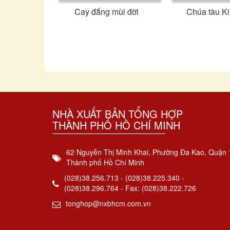
Cay đắng mùi đời
Chúa tàu K
NHÀ XUẤT BẢN TỔNG HỢP
THÀNH PHỐ HỒ CHÍ MINH
62 Nguyễn Thị Minh Khai, Phường Đa Kao, Quận 
Thành phố Hồ Chí Minh
(028)38.256.713 - (028)38.225.340 -
(028)38.296.764 - Fax: (028)38.222.726
tonghop@nxbhcm.com.vn