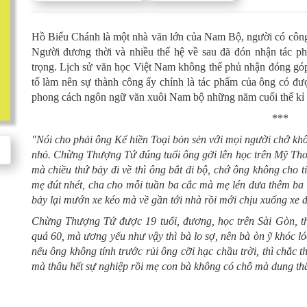
Hồ Biểu Chánh là một nhà văn lớn của Nam Bộ, người có công
Người đương thời và nhiều thế hệ về sau đã đón nhận tác ph
trọng. Lịch sử văn học Việt Nam không thể phủ nhận đóng gó
tố làm nên sự thành công ấy chính là tác phẩm của ông có đư
phong cách ngôn ngữ văn xuôi Nam bộ những năm cuối thế kỉ
***
"Nói cho phải ông Kế hiền Toại bỏn sẻn với mọi người chớ khô
nhỏ. Chừng Thượng Tứ đúng tuổi ông gởi lên học trên Mỹ Tho
mà chiều thứ bảy đi về thì ông bắt đi bộ, chớ ông không cho t
mẹ đút nhét, cha cho mỗi tuần ba cắc mà mẹ lén đưa thêm ba
bảy lại mướn xe kéo mà về gần tới nhà rồi mới chịu xuống xe đ
Chừng Thượng Tứ được 19 tuổi, đương, học trên Sài Gòn, th
quá 60, mà ương yếu như vậy thì bà lo sợ, nên bà òn ỹ khóc ló
nếu ông không tính trước rủi ông cỡi hạc chầu trời, thì chắ
mà thâu hết sự nghiệp rồi mẹ con bà không có chỗ mà dung thâ