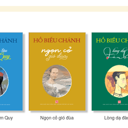
im Quy
Ngọn cỏ gió đùa
Lòng dạ đà