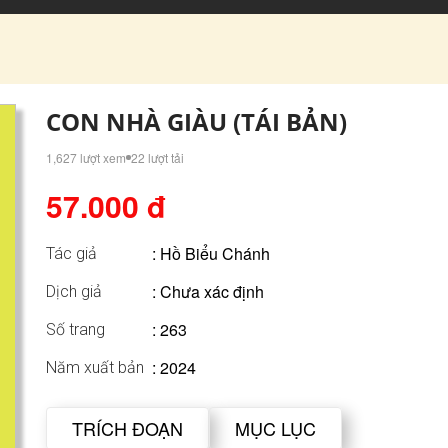
CON NHÀ GIÀU (TÁI BẢN)
1,627 lượt xem
22 lượt tải
57.000 đ
:
Hồ Biểu Chánh
Tác giả
: Chưa xác định
Dịch giả
: 263
Số trang
: 2024
Năm xuất bản
TRÍCH ĐOẠN
MỤC LỤC