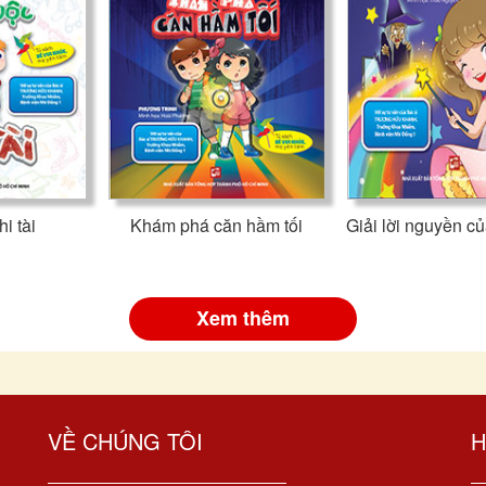
i tài
Khám phá căn hầm tối
Giải lời nguyền c
Xem thêm
VỀ CHÚNG TÔI
H