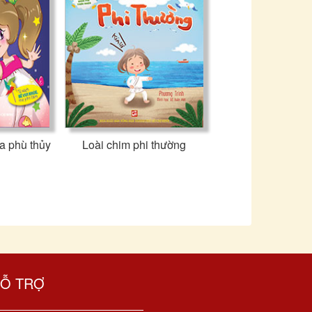
ủa phù thủy
Loài chim phi thường
Ỗ TRỢ