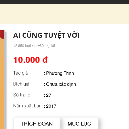
AI CŨNG TUYỆT VỜI
12,850 lượt xem
80 lượt tải
10.000 đ
:
Phương Trinh
Tác giả
: Chưa xác định
Dịch giả
: 27
Số trang
: 2017
Năm xuất bản
TRÍCH ĐOẠN
MỤC LỤC