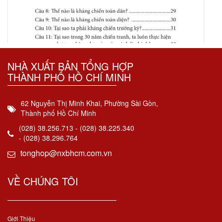
NHÀ XUẤT BẢN TỔNG HỢP
THÀNH PHỐ HỒ CHÍ MINH
62 Nguyễn Thị Minh Khai, Phường Sài Gòn,
Thành phố Hồ Chí Minh
(028) 38.256.713 - (028) 38.225.340
- (028) 38.296.764
tonghop@nxbhcm.com.vn
VỀ CHÚNG TÔI
Giới Thiệu